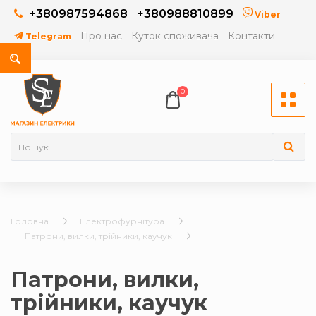
+380987594868
+380988810899
Viber
Про нас
Куток споживача
Контакти
Telegram
0
Головна
Електрофурнітура
Патрони, вилки, трійники, каучук
Патрони, вилки,
трійники, каучук