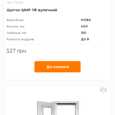
SKU: 15066
Щиток ШМР 1Ф вуличний
Виробник
НОВА
Висота, мм
400
Глибина, мм
150
Кількість модулів
До 8
Колір корпусу
Чорний
527 грн.
Матеріал корпусу
Метал
Тип встановлюваного лічильника
Однофазний
Тип монтажу
Накладний
До кошика
Ширина, мм
200
Ступінь захисту
ІР54