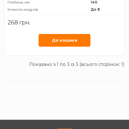
Глибина, мм
140
Кількість модулів
До 8
Колір корпусу
Білий
268 грн.
Матеріал корпусу
Метал
Тип встановлюваного лічильника
Однофазний
Тип монтажу
Накладний
До кошика
Ширина, мм
195
Ступінь захисту
ІР20
Показано з 1 по 3 із 3 (всього сторінок: 1)