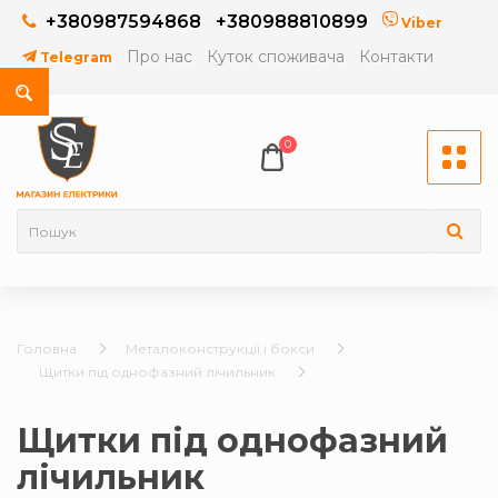
+380987594868
+380988810899
Viber
Про нас
Куток споживача
Контакти
Telegram
0
Головна
Металоконструкції і бокси
Щитки під однофазний лічильник
Щитки під однофазний
лічильник