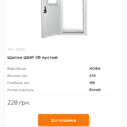
SKU: 12399
Щиток ШМР 1Ф пустий
Виробник
НОВА
Висота, мм
410
Глибина, мм
165
Колір корпусу
Білий
Матеріал корпусу
Метал
228 грн.
Тип встановлюваного лічильника
Однофазний
Тип монтажу
Накладний
Ширина, мм
240
До кошика
Ступінь захисту
ІР54