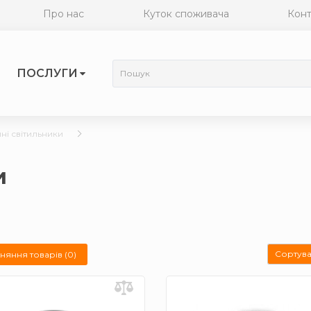
Про нас
Куток споживача
Конт
ПОСЛУГИ
ні світильники
и
Сортува
няння товарів (0)