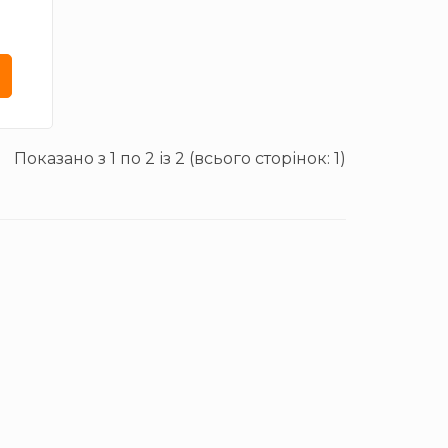
одна
0-
 К)
стик
100-
Показано з 1 по 2 із 2 (всього сторінок: 1)
240
,7 Вт
200
дний
йний
0