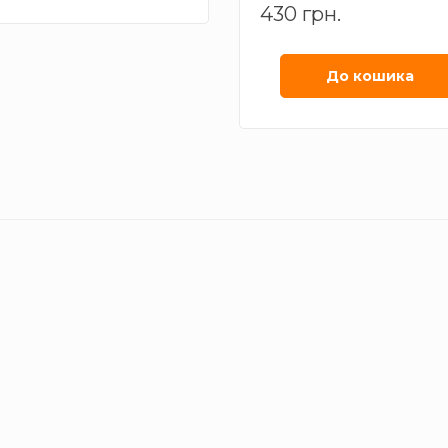
Кольорова температура
Хол
430 грн.
світильника /
(500
прожектора, К
7000
Матеріал корпусу
Пла
До кошика
світильника /
прожектора
Номінальна напруга
світильника / прожектора, V
Потужність світильника /
1
прожектора, Вт
Світловий потік світильника
/ прожектора, lm
Спосіб монтажу
Накла
світильника
Тип світильника
Аварі
Ступінь захисту
ІР2