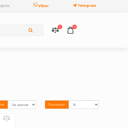
акти
Telegram
Viber
0
0
ти:
Показати: