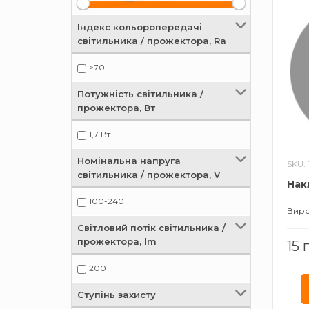
Індекс кольоропередачі
світильника / прожектора, Ra
>70
Потужність світильника /
прожектора, Вт
1,7 Вт
Номінальна напруга
SKU: 
світильника / прожектора, V
Нак
100-240
Вир
Світловий потік світильника /
прожектора, lm
15 
200
Ступінь захисту