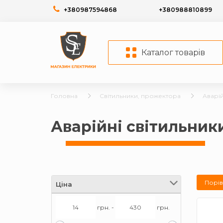
+380987594868
+380988810899
Каталог товарiв
Головна
Світильники, прожектора
Аварій
Аварійні світильник
Порів
Ціна
грн. -
грн.