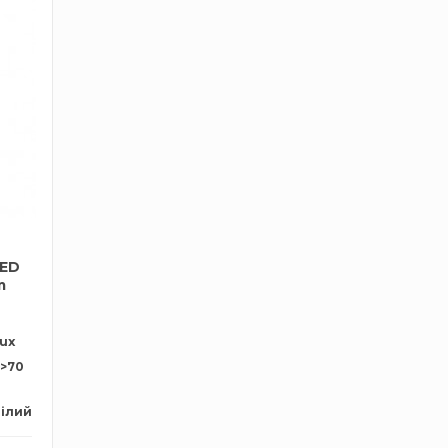
LED
m
lux
>70
ілий