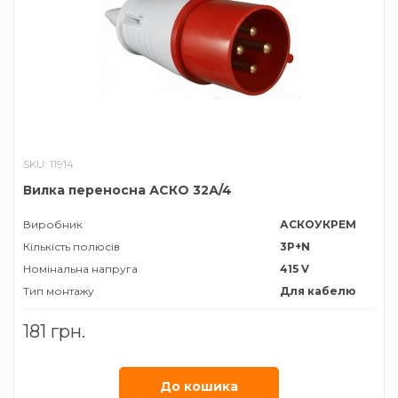
SKU: 11914
Вилка переносна АСКО 32А/4
Виробник
АСКОУКРЕМ
Кількість полюсів
3P+N
Номінальна напруга
415 V
Тип монтажу
Для кабелю
Тип роз'єму
Вилка
181 грн.
трифазна
Номiнальний струм
32 А
Ступінь захисту
ІР44
До кошика