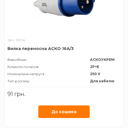
SKU: 11906
Вилка переносна АСКО 16А/3
Виробник
АСКОУКРЕМ
Кількість полюсів
2P+E
Номінальна напруга
250 V
Тип роз'єму
Для кабелю
Номiнальний струм
16 А
91 грн.
Ступінь захисту
ІР44
До кошика