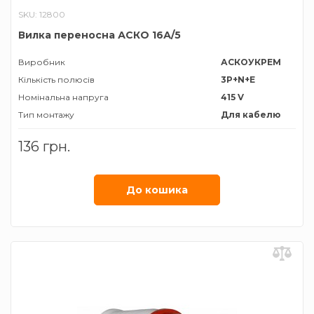
SKU: 12800
Вилка переносна АСКО 16А/5
Виробник
АСКОУКРЕМ
Кількість полюсів
3P+N+E
Номінальна напруга
415 V
Тип монтажу
Для кабелю
Тип роз'єму
Вилка
136 грн.
трифазна
Номiнальний струм
16 А
Ступінь захисту
ІР44
До кошика