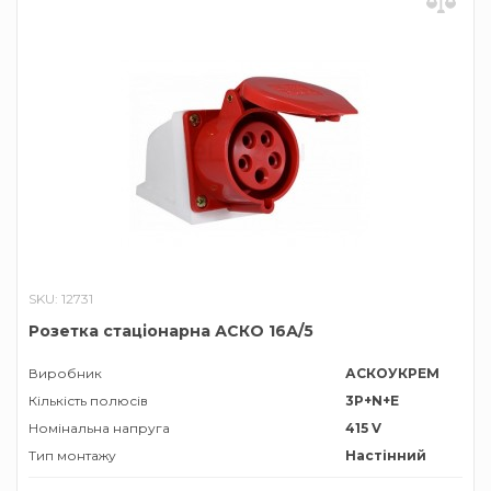
SKU: 12731
Розетка стаціонарна АСКО 16А/5
Виробник
АСКОУКРЕМ
Кількість полюсів
3P+N+E
Номінальна напруга
415 V
Тип монтажу
Настінний
Тип роз'єму
Розетка