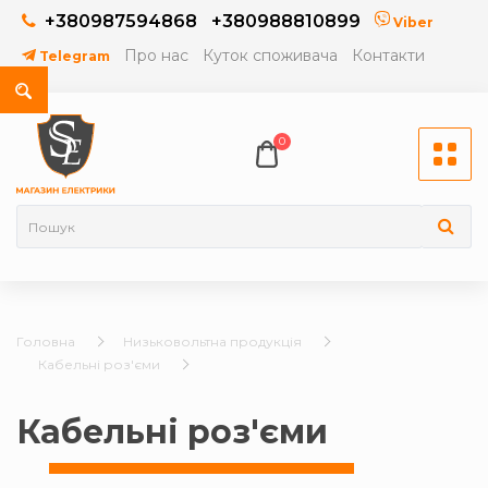
+380987594868
+380988810899
Viber
Про нас
Куток споживача
Контакти
Telegram
0
Головна
Низьковольтна продукція
Кабельні роз'єми
Кабельні роз'єми