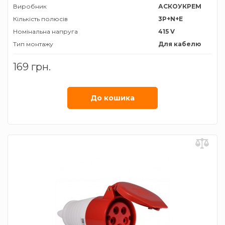
Виробник
АСКОУКРЕМ
Кількість полюсів
3P+N+E
Номінальна напруга
415 V
Тип монтажу
Для кабелю
Тип роз'єму
Розетка
169 грн.
трифазна
Номiнальний струм
16 А
Ступінь захисту
ІР44
До кошика