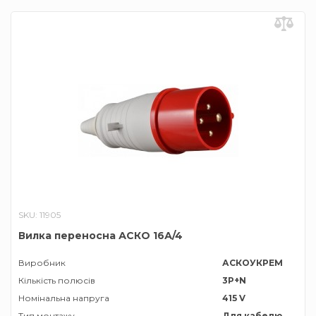
SKU: 11905
Вилка переносна АСКО 16А/4
Виробник
АСКОУКРЕМ
Кількість полюсів
3P+N
Номінальна напруга
415 V
Тип монтажу
Для кабелю