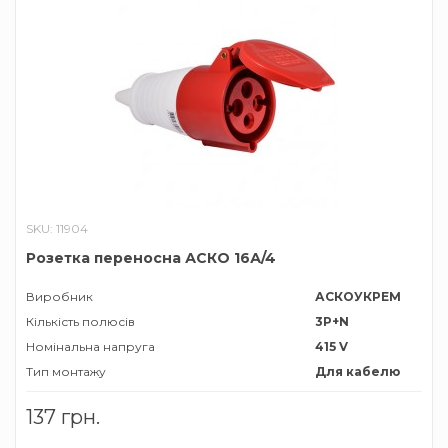
SKU: 11904
Розетка переносна АСКО 16А/4
Виробник
АСКОУКРЕМ
Кількість полюсів
3P+N
Номінальна напруга
415 V
Тип монтажу
Для кабелю
Тип роз'єму
Розетка
137 грн.
трифазна
Номiнальний струм
16 А