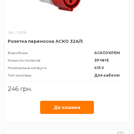
SKU: 12578
Розетка переносна АСКО 32А/5
Виробник
АСКОУКРЕМ
Кількість полюсів
3P+N+E
Номінальна напруга
415 V
Тип монтажу
Для кабелю
Тип роз'єму
Розетка
246 грн.
трифазна
Номiнальний струм
32 А
Ступінь захисту
ІР44
До кошика