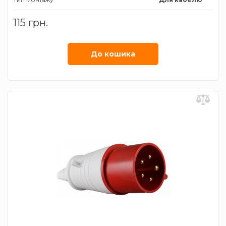
Тип роз'єму
Вилка
115 грн.
трифазна
Номiнальний струм
16 А
Ступінь захисту
ІР44
До кошика