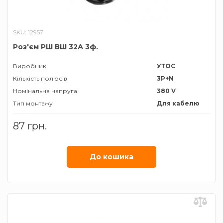
SKU: 12957
Роз'єм РШ ВШ 32А 3ф.
Виробник
УТОС
Кількість полюсів
3P+N
Номінальна напруга
380 V
Тип монтажу
Для кабелю
Тип роз'єму
Розетка, вилка
87 грн.
Номiнальний струм
32 А
Ступінь захисту
ІР20
До кошика