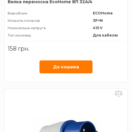
Вилка переносна EcoHome ВП 32А/4
Виробник
ECOHome
Кількість полюсів
3P+N
Номінальна напруга
415 V
Тип монтажу
Для кабелю
Тип роз'єму
Вилка
158 грн.
трифазна
Номiнальний струм
32 А
Ступінь захисту
ІР44
До кошика