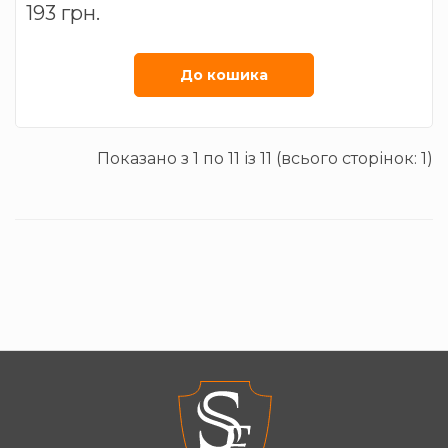
193 грн.
трифазна
Номiнальний струм
16 А
Ступінь захисту
ІР44
До кошика
Показано з 1 по 11 із 11 (всього сторінок: 1)