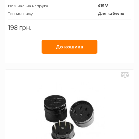
Номінальна напруга
415 V
Тип монтажу
Для кабелю
Тип роз'єму
Вилка
198 грн.
трифазна
Номiнальний струм
32 А
Ступінь захисту
ІР44
До кошика