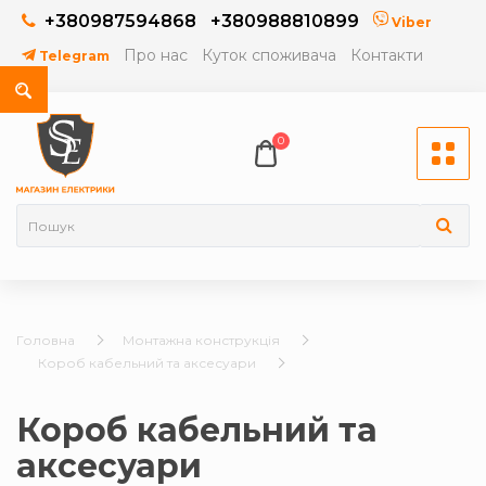
+380987594868
+380988810899
Viber
Про нас
Куток споживача
Контакти
Telegram
0
Головна
Монтажна конструкція
Короб кабельний та аксесуари
Короб кабельний та
аксесуари