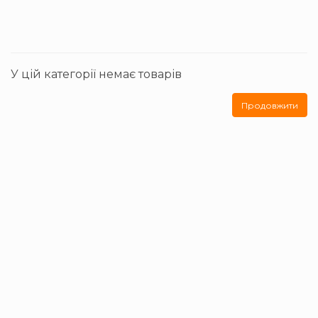
У цій категорії немає товарів
Продовжити