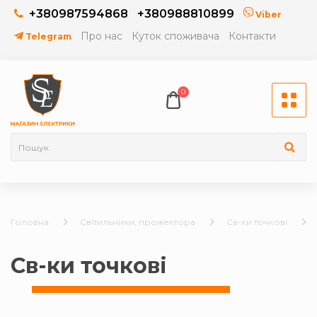
+380987594868
+380988810899
Viber
Про нас
Куток споживача
Контакти
Telegram
0
Головна
Світильники, прожектора
Св-ки точкові
Св-ки точкові