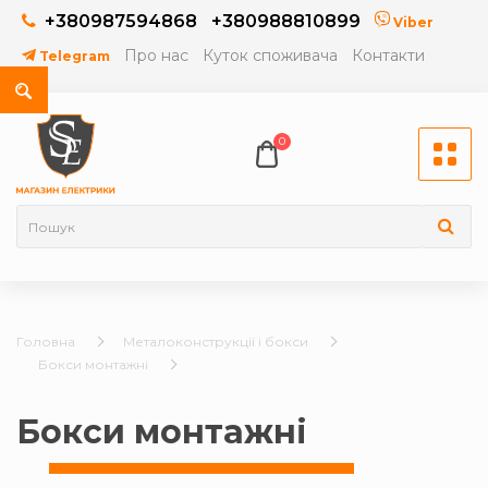
+380987594868
+380988810899
Viber
Про нас
Куток споживача
Контакти
Telegram
0
Головна
Металоконструкції і бокси
Бокси монтажні
Бокси монтажні