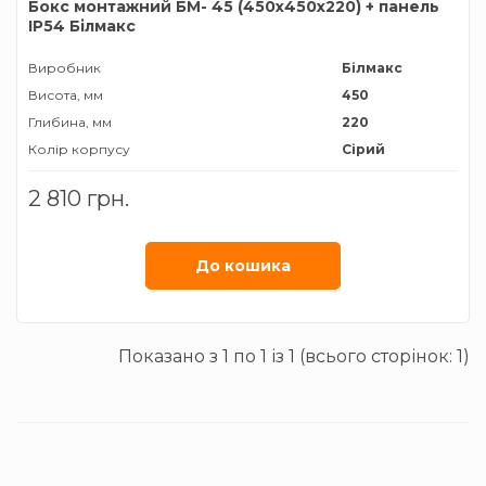
Бокс монтажний БМ- 45 (450х450х220) + панель
ІР54 Білмакс
Виробник
Білмакс
Висота, мм
450
Глибина, мм
220
Колір корпусу
Сірий
Матеріал корпусу
Метал
2 810 грн.
Тип монтажу
Накладний
Ширина, мм
450
Ступінь захисту
IP54
До кошика
Показано з 1 по 1 із 1 (всього сторінок: 1)