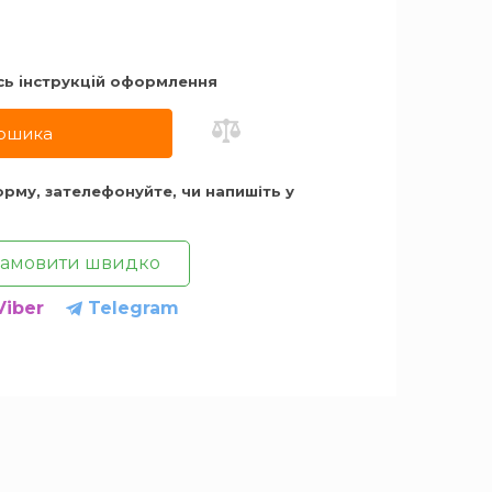
сь iнструкцiй оформлення
ошика
рму, зателефонуйте, чи напишіть у
Замовити швидко
Viber
Telegram