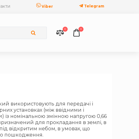
акти
Telegram
Viber
0
0
який використовують для передачі і
рних установках (між ввідними і
 із номінальною змінною напругою 0,66
ль призначений для прокладання в землі, в
під відкритим небом, в умовах, що
го пошкодження.