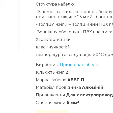
Структура кабелю:
-Алюмінієва жила секторної або круг
при січенні більше 25 мм2 – багатод
-Ізоляція жили – ізоляційний ПВХ п
-Зовнішня оболонка – ПВХ пластикат
Характеристики:
клас гнучкості: 1
температура експлуатації: -50 ºС до 
Виробник:
Прикарпаткабель
Кількість жил
2
Марка кабелю
АВВГ-П
Матеріал провідника
Алюміній
Призначення
Для електропровод
Січення жили
6 мм²