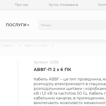
Про нас
Куток споживача
Конт
ПОСЛУГИ
П, АВВГнг
АВВГ-П 2 х 6 ПК
Артикул: 12238
АВВГ-П 2 х 6 ПК
Кабель АВВГ – це тип провідника, 
розподілу електроенергії в стаціона
розподільними щитами і коробками)
кВ і 1,0 кВ та частотою 50 Гц. Кабе
кабельних каналах, в приміщеннях, 
виключають можливість механічно