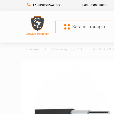
+380987594868
+380988810899
Каталог товарiв
Головна
Кабель, провід, СІП
АВВГ, АВВГ-