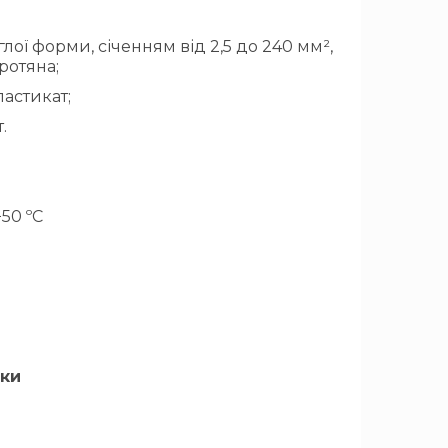
лої форми, січенням від 2,5 до 240 мм²,
ротяна;
ластикат;
.
+50 ºС
ки