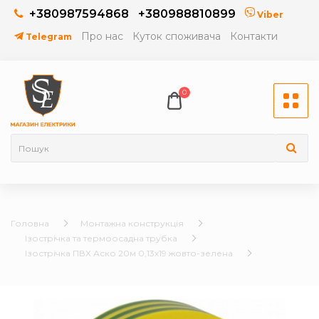
+380987594868
+380988810899
Viber
Про нас
Куток споживача
Контакти
Telegram
0
Головна
Монтажна конструкція
Ізострічка та термоосадна трубка
Ізострічка ПВХ Аско 20м 0,13х19 жовто-зелена