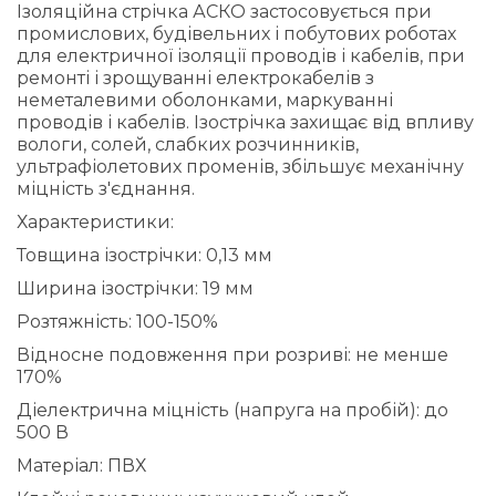
Ізоляційна стрічка АСКО застосовується при
промислових, будівельних і побутових роботах
для електричної ізоляції проводів і кабелів, при
ремонті і зрощуванні електрокабелів з
неметалевими оболонками, маркуванні
проводів і кабелів. Ізострічка захищає від впливу
вологи, солей, слабких розчинників,
ультрафіолетових променів, збільшує механічну
міцність з'єднання.
Характеристики:
Товщина ізострічки: 0,13 мм
Ширина ізострічки: 19 мм
Розтяжність: 100-150%
Відносне подовження при розриві: не менше
170%
Діелектрична міцність (напруга на пробій): до
500 В
Матеріал: ПВХ