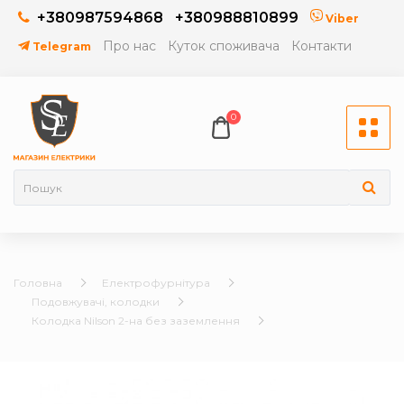
+380987594868
+380988810899
Viber
Про нас
Куток споживача
Контакти
Telegram
0
Головна
Електрофурнітура
Подовжувачі, колодки
Колодка Nilson 2-на без заземлення