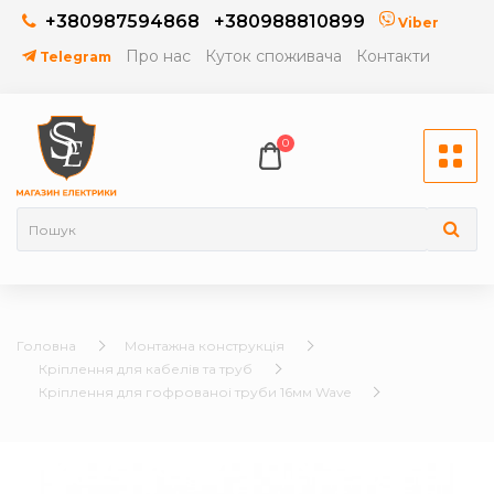
+380987594868
+380988810899
Viber
Про нас
Куток споживача
Контакти
Telegram
0
Головна
Монтажна конструкція
Кріплення для кабелів та труб
Кріплення для гофрованоі труби 16мм Wave