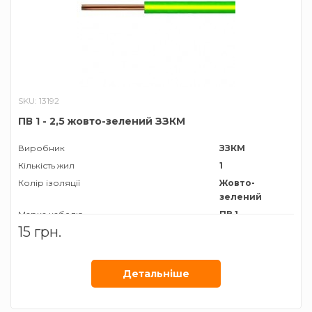
SKU: 13192
ПВ 1 - 2,5 жовто-зелений ЗЗКМ
Виробник
ЗЗКМ
Кількість жил
1
Колір ізоляції
Жовто-
зелений
Марка кабелю
ПВ 1
15 грн.
Матеріал провідника
Мідь
Січення жили
2,5 мм²
Детальнiше