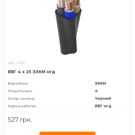
SKU: 14151
ВВГ 4 х 25 ЗЗКМ нгд
Виробник
ЗЗКМ
Кількість жил
4
Колір ізоляції
Чорний
Марка кабелю
ВВГ нгд
Матеріал провідника
Мідь
527 грн.
Січення жили
25 мм²