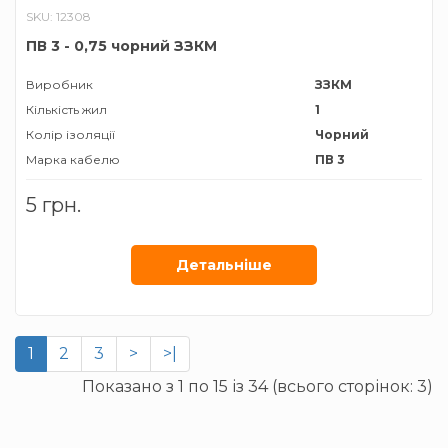
SKU: 12308
ПВ 3 - 0,75 чорний ЗЗКМ
Виробник
ЗЗКМ
Кількість жил
1
Колір ізоляції
Чорний
Марка кабелю
ПВ 3
Матеріал провідника
Мідь
5 грн.
Січення жили
0,75 мм²
Детальнiше
1
2
3
>
>|
Показано з 1 по 15 із 34 (всього сторінок: 3)