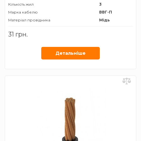
Кількість жил
3
Марка кабелю
ВВГ-П
Матеріал провідника
Мідь
Призначення
Для
31 грн.
електропроводки
Січення жили
1,5 мм²
Детальнiше