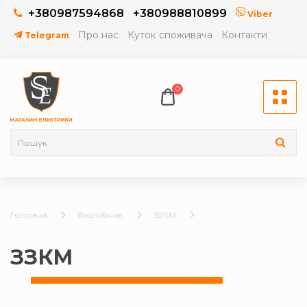
+380987594868
+380988810899
Viber
Про нас
Куток споживача
Контакти
Telegram
0
Головна
Виробник
ЗЗКМ
ЗЗКМ