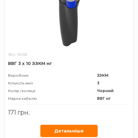
SKU: 15065
ВВГ 3 х 10 ЗЗКМ нг
Виробник
ЗЗКМ
Кількість жил
3
Колір ізоляції
Чорний
Марка кабелю
ВВГ нг
Матеріал провідника
Мідь
171 грн.
Січення жили
10 мм²
Детальнiше