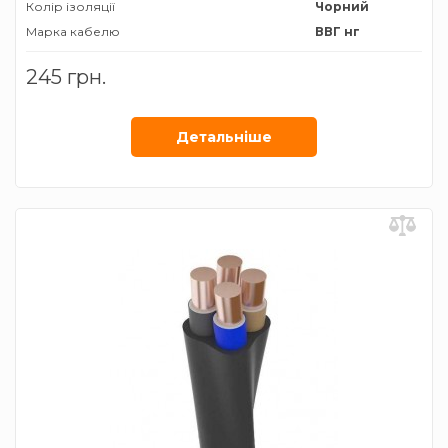
Колір ізоляції
Чорний
Марка кабелю
ВВГ нг
Матеріал провідника
Мідь
245 грн.
Січення жили
10 мм²
Детальнiше