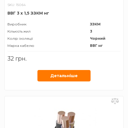
SKU: 15064
ВВГ 3 х 1,5 ЗЗКМ нг
Виробник
ЗЗКМ
Кількість жил
3
Колір ізоляції
Чорний
Марка кабелю
ВВГ нг
Матеріал провідника
Мідь
32 грн.
Січення жили
1,5 мм²
Детальнiше