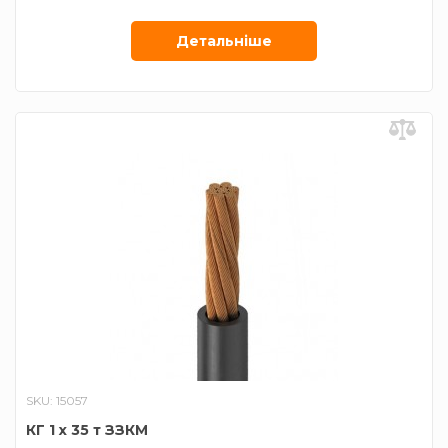
апаратів
Січення жили
25 мм²
Детальнiше
SKU: 15057
КГ 1 х 35 т ЗЗКМ