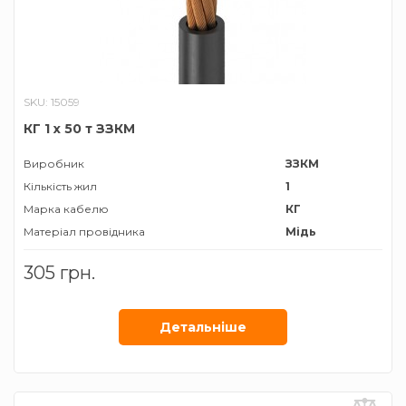
SKU: 15059
КГ 1 х 50 т ЗЗКМ
Виробник
ЗЗКМ
Кількість жил
1
Марка кабелю
КГ
Матеріал провідника
Мідь
Призначення
Для
305 грн.
підключення
нестаціонарних
установок
Детальнiше
Січення жили
50 мм²