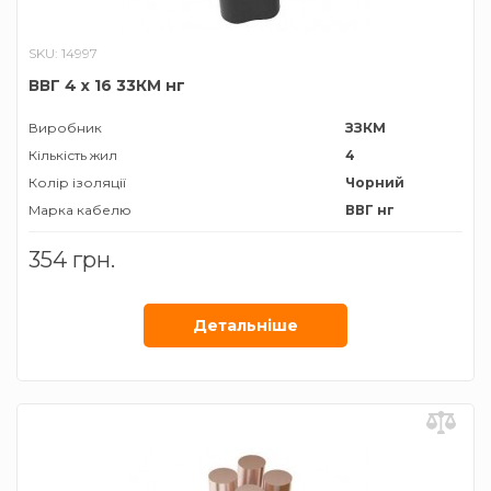
SKU: 14997
ВВГ 4 х 16 33КМ нг
Виробник
ЗЗКМ
Кількість жил
4
Колір ізоляції
Чорний
Марка кабелю
ВВГ нг
Матеріал провідника
Мідь
354 грн.
Січення жили
16 мм²
Детальнiше