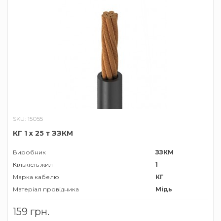
SKU: 15055
КГ 1 х 25 т ЗЗКМ
Виробник
ЗЗКМ
Кількість жил
1
Марка кабелю
КГ
Матеріал провідника
Мідь
Призначення
Для
159 грн.
зварювальних