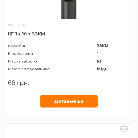
SKU: 15051
КГ 1 х 10 т ЗЗКМ
Виробник
ЗЗКМ
Кількість жил
1
Марка кабелю
КГ
Матеріал провідника
Мідь
Призначення
Для
68 грн.
зварювальних
апаратів
Січення жили
10 мм²
Детальнiше