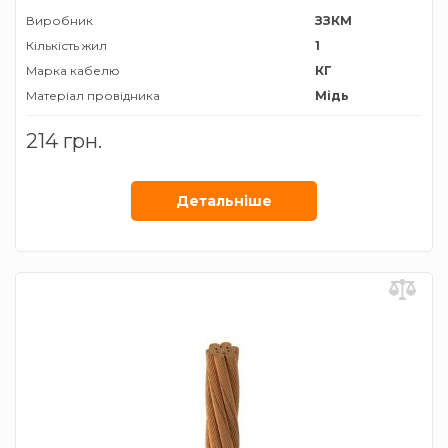
Виробник
ЗЗКМ
Кількість жил
1
Марка кабелю
КГ
Матеріал провідника
Мідь
Призначення
Для
214 грн.
підключення
нестаціонарних
установок
Детальнiше
Січення жили
35 мм²