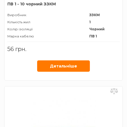
ПВ 1 - 10 чорний ЗЗКМ
Виробник
ЗЗКМ
Кількість жил
1
Колір ізоляції
Чорний
Марка кабелю
ПВ 1
Матеріал провідника
Мідь
56 грн.
Січення жили
10 мм²
Детальнiше